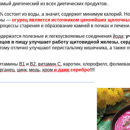
мый диетический из всех диетических продуктов.
% состоит из воды, а значит, содержит минимум калорий. Н
зны —
огурец является источником ценнейших щелочны
роцессы старения и образование камней в почках и печени
содержатся полезные и легкоусвояемые соединения
йода
:
у
рцов в пищу улучшает работу щитовидной железы, серд
тому отлично улучшают перистальтику кишечника, а также 
 витамины
В1
и
В2
,
витамин С
, каротин, хлорофилл, фолиева
рганец
,
цинк
,
медь
,
хром
и даже
серебро
!!!!
____________________________________