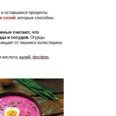
о и оставшиеся проценты
х солей
, которые способны
.
ченые считают, что
ца и сосудов.
Огурцы
очищает от лишнего холестерина
я кислота,
калий
,
фосфор
,