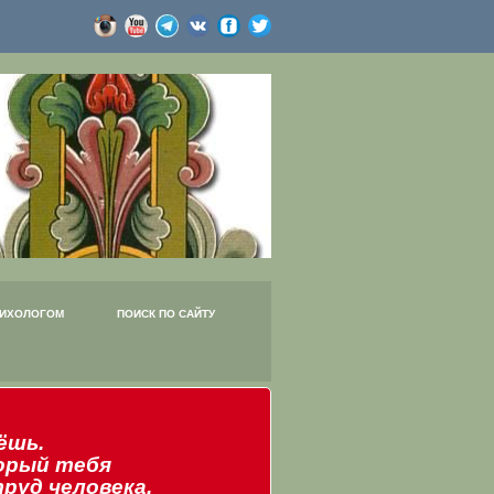
СИХОЛОГОМ
ПОИСК ПО САЙТУ
ёшь.
орый тебя
руд человека.