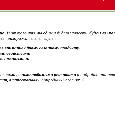
ие
!
И от того что мы едим и будет зависеть будем ли мы з
ивы, раздражительны, глупы.
е внимание одному сезонному продукту.
ыми свойствами
ь организма и,
я с вами своими любимыми рецептами
и подробно опишет,
ает, в естественных природных условиях.
©
_______________________________