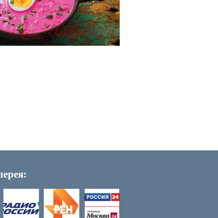
лерея: