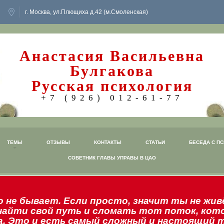
г. Москва, ул.Плющиха д.42 (м.Смоленская)
Анастасия Васильевна
Булгакова
Русская психология
+7 (926) 012-61-77
ТЕМЫ
ОТЗЫВЫ
КОНТАКТЫ
СТАТЬИ
БЕСЕДА С П
СОВЕТНИК ГЛАВЫ УПРАВЫ В ЦАО
 не бывает. Если просто, значит ты не жив
найти свой путь и сломать тот поток, кот
а. Это и есть самый сложный и настоящий т