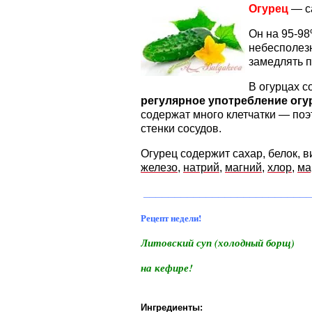
Огурец
— са
Он на 95-98
небесполе
замедлять п
В огурцах 
регулярное употребление огу
содержат много клетчатки — поэ
стенки сосудов.
Огурец содержит сахар, белок,
железо
,
натрий
,
магний
,
хлор
,
ма
___________________________
Рецепт недели!
Литовский суп (холодный борщ)
на кефире!
Ингредиенты: